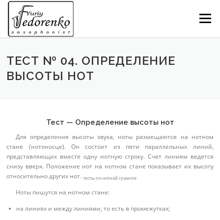
Перейти
к
Меню
содержимому
ТЕСТ № 04. ОПРЕДЕЛЕНИЕ
ВЫСОТЫ НОТ
Тест — Определение высоты нот
Для определения высоты звука, ноты размещаются на нотном
стане (нотоносце). Он состоит из пяти параллельных линий,
представляющих вместе одну нотную строку. Счет линиям ведется
снизу вверх. Положение нот на нотном стане показывает их высоту
относительно других нот.
тесты по нотной грамоте
Ноты пишутся на нотном стане:
на линиях и между линиями, то есть в промежутках;