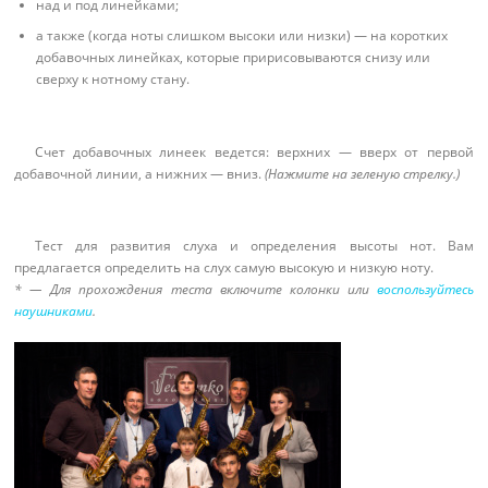
над и под линейками;
а также (когда ноты слишком высоки или низки) — на коротких
добавочных линейках, которые пририсовываются снизу или
сверху к нотному стану.
Счет добавочных линеек ведется: верхних — вверх от первой
добавочной линии, а нижних — вниз.
(Нажмите на зеленую стрелку.)
Тест для развития слуха и определения высоты нот. Вам
предлагается определить на слух самую высокую и низкую ноту.
* — Для прохождения теста включите колонки или
воспользуйтесь
наушниками
.