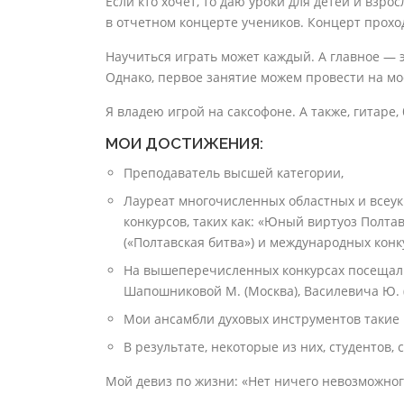
Если кто хочет, то даю уроки для детей и взро
в отчетном концерте учеников. Концерт прохо
Научиться играть может каждый. А главное — 
Однако, первое занятие можем провести на мо
Я владею игрой на саксофоне. А также, гитаре,
МОИ ДОСТИЖЕНИЯ:
Преподаватель высшей категории,
Лауреат многочисленных областных и всеук
конкурсов, таких как: «Юный виртуоз Полта
(«Полтавская битва») и международных конк
На вышеперечисленных конкурсах посещал м
Шапошниковой М. (Москва), Василевича Ю. 
Мои ансамбли духовых инструментов такие 
В результате, некоторые из них, студентов
Мой девиз по жизни: «Нет ничего невозможног