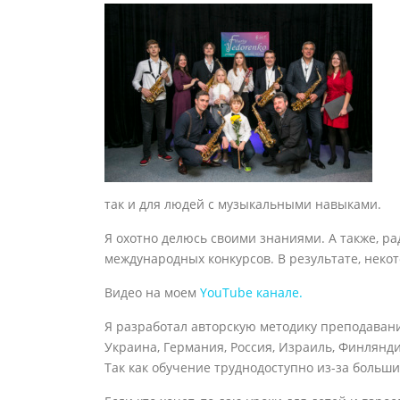
так и для людей с музыкальными навыками.
Я охотно делюсь своими знаниями. А также, р
международных конкурсов. В результате, нек
Видео на моем
YouTube канале.
Я разработал авторскую методику преподавания
Украина, Германия, Россия, Израиль, Финлянди
Так как обучение труднодоступно из-за больш