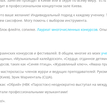
слых. Занятия проходят в Киеве или в Skype по всему миру. Ест
дит в профессиональном концертном зале Киева.
это ваше желание! Индивидуальный подход к каждому ученику. 
ем саксофоне. Могу помочь с выбором инструмента.
 блок-флейте, сопилке.
Лауреат многочисленных конкурсов
. Опы
раинских конкурсов и фестивалей. В общем, многие из моих
уч
вщины», «Музыкальный калейдоскоп», «Сердце, отданное детям».
урсов, таких как «Синяя птица», «Журавлиный ключ», «Ямаха пр
астерклассы членов журри и ведущих преподавателей: Рукомой
(Киев), Эрик Мариенталь (США).
как: «Обрий» (НВК «Паросток») неоднократно выступал на меж
, стали профессиональными музыкантами!
о!».