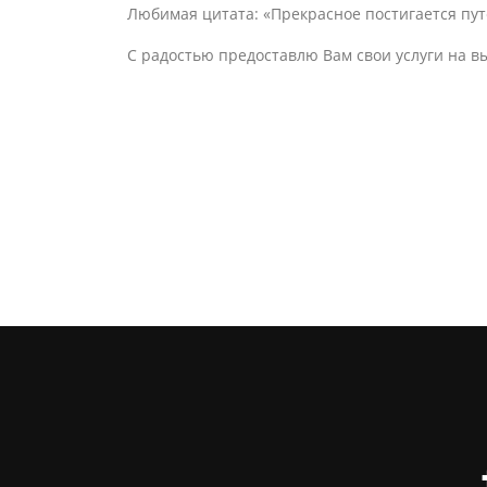
Любимая цитата: «Прекрасное постигается путём
С радостью предоставлю Вам свои услуги на 
#saxophone
#саксофон
#саксофонист
#altosax
#
#урокиигрынасаксофоне
#урок
#skypelessons
#
#саксофонисткиев
#обучениекиев
#саксофонк
#концерткиев
#концерткиїв
#джаз
#musicschool
#musiclessons
#урокимузыки
#урокисаксофонакиев
#школаки