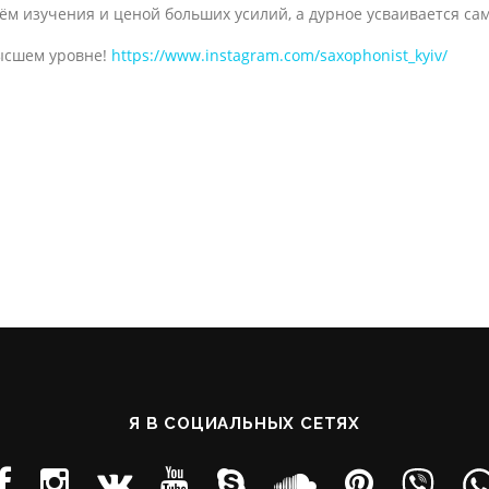
 изучения и ценой больших усилий, а дурное усваивается само с
высшем уровне!
https://www.instagram.com/saxophonist_kyiv/
saxplayer
saxophonist
#урокипоскайпу
иев
ев
#гитаракиев
#курсыкиев
#jazz
#виртуозыкиев
#урокисаксоф
Я В СОЦИАЛЬНЫХ СЕТЯХ