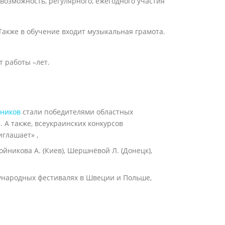
ь возможность, регулярного, ежегодного участия
Также в обучение входит музыкальная грамота.
т работы –
лет.
еников
стали победителями областных
 А также, всеукраинских конкурсов
иглашает» ,
никова А. (Киев), Шершнёвой Л. (Донецк),
дународных фестивалях в Швеции и Польше,